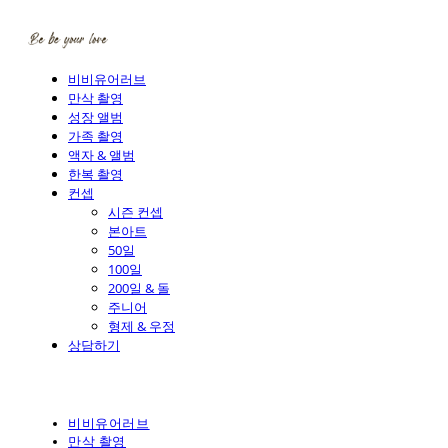
비비유어러브
만삭 촬영
성장 앨범
가족 촬영
액자 & 앨범
한복 촬영
컨셉
시즌 컨셉
본아트
50일
100일
200일 & 돌
주니어
형제 & 우정
상담하기
비비유어러브
만삭 촬영