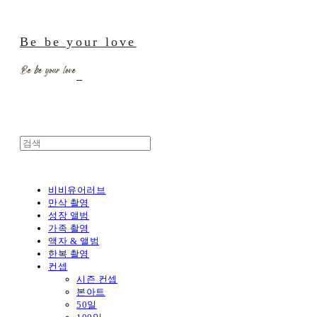
Be be your love
비비유어러브
만삭 촬영
성장 앨범
가족 촬영
액자 & 앨범
한복 촬영
컨셉
시즌 컨셉
본아트
50일