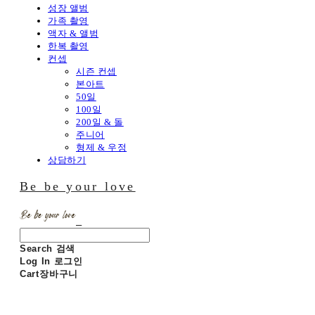
성장 앨범
가족 촬영
액자 & 앨범
한복 촬영
컨셉
시즌 컨셉
본아트
50일
100일
200일 & 돌
주니어
형제 & 우정
상담하기
Be be your love
Search
검색
Log In
로그인
Cart
장바구니