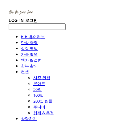
LOG IN
로그인
비비유어러브
만삭 촬영
성장 앨범
가족 촬영
액자 & 앨범
한복 촬영
컨셉
시즌 컨셉
본아트
50일
100일
200일 & 돌
주니어
형제 & 우정
상담하기