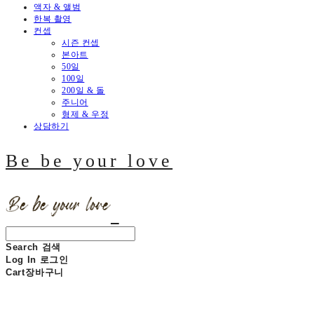
액자 & 앨범
한복 촬영
컨셉
시즌 컨셉
본아트
50일
100일
200일 & 돌
주니어
형제 & 우정
상담하기
Be be your love
Search
검색
Log In
로그인
Cart
장바구니