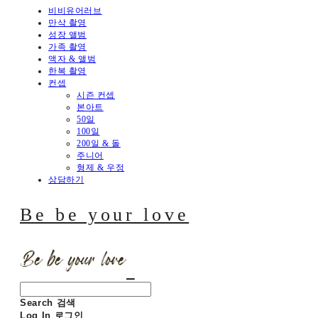
비비유어러브
만삭 촬영
성장 앨범
가족 촬영
액자 & 앨범
한복 촬영
컨셉
시즌 컨셉
본아트
50일
100일
200일 & 돌
주니어
형제 & 우정
상담하기
Be be your love
Search
검색
Log In
로그인