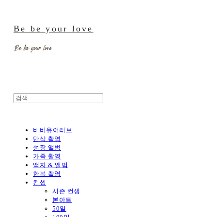
Be be your love
비비유어러브
만삭 촬영
성장 앨범
가족 촬영
액자 & 앨범
한복 촬영
컨셉
시즌 컨셉
본아트
50일