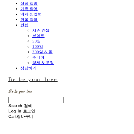
성장 앨범
가족 촬영
액자 & 앨범
한복 촬영
컨셉
시즌 컨셉
본아트
50일
100일
200일 & 돌
주니어
형제 & 우정
상담하기
Be be your love
Search
검색
Log In
로그인
Cart
장바구니