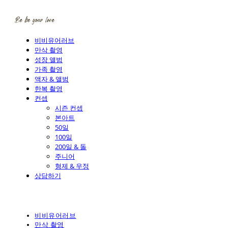
비비유어러브
만삭 촬영
성장 앨범
가족 촬영
액자 & 앨범
한복 촬영
컨셉
시즌 컨셉
본아트
50일
100일
200일 & 돌
주니어
형제 & 우정
상담하기
비비유어러브
만삭 촬영