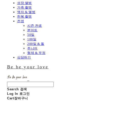
성장 앨범
가족 촬영
액자 & 앨범
한복 촬영
컨셉
시즌 컨셉
본아트
50일
100일
200일 & 돌
주니어
형제 & 우정
상담하기
Be be your love
Search
검색
Log In
로그인
Cart
장바구니