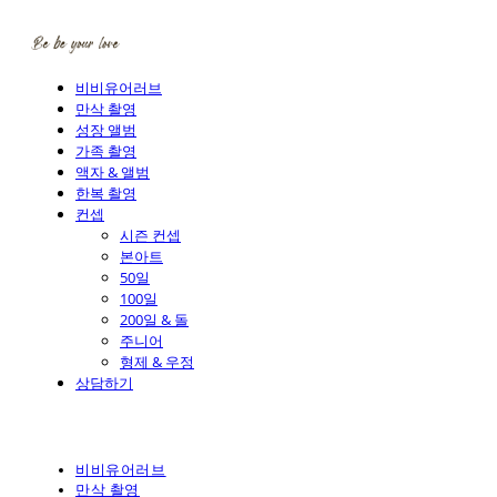
비비유어러브
만삭 촬영
성장 앨범
가족 촬영
액자 & 앨범
한복 촬영
컨셉
시즌 컨셉
본아트
50일
100일
200일 & 돌
주니어
형제 & 우정
상담하기
비비유어러브
만삭 촬영