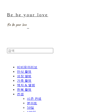
Be be your love
비비유어러브
만삭 촬영
성장 앨범
가족 촬영
액자 & 앨범
한복 촬영
컨셉
시즌 컨셉
본아트
50일